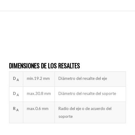
DIMENSIONES DE LOS RESALTES
D
min.
19.2 mm
Diámetro del resalte del eje
A
D
max.
30.8 mm
Diámetro del resalte del soporte
A
R
max.
0.6 mm
Radio del eje o de acuerdo del
A
soporte