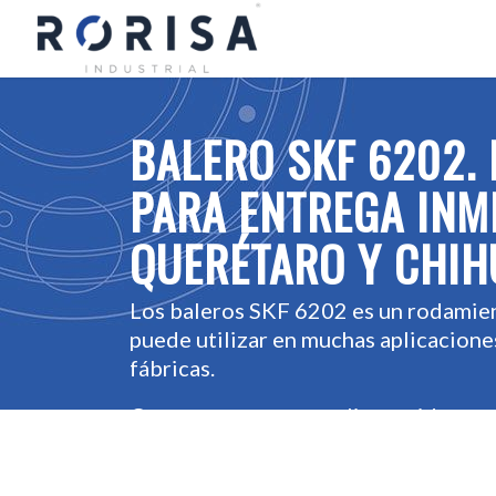
BALERO SKF 6202.
PARA ENTREGA INM
QUERÉTARO Y CHIH
Los baleros SKF 6202 es un rodamie
puede utilizar en muchas aplicacione
fábricas.
Contamos con un amplio surtido en n
inmediata.