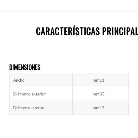
CARACTERÍSTICAS PRINCIPAL
DIMENSIONES
Ancho
mm
11
Diámetro exterior
mm
35
Diámetro interno
mm
15