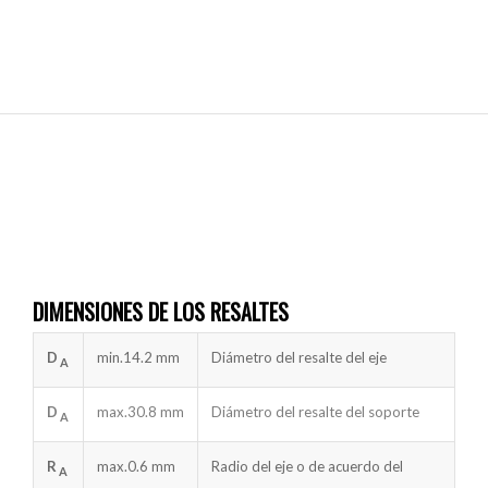
DIMENSIONES DE LOS RESALTES
D
min.
14.2 mm
Diámetro del resalte del eje
A
D
max.
30.8 mm
Diámetro del resalte del soporte
A
R
max.
0.6 mm
Radio del eje o de acuerdo del
A