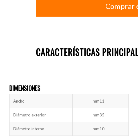
Comprar 
CARACTERÍSTICAS PRINCIPA
DIMENSIONES
Ancho
mm
11
Diámetro exterior
mm
35
Diámetro interno
mm
10