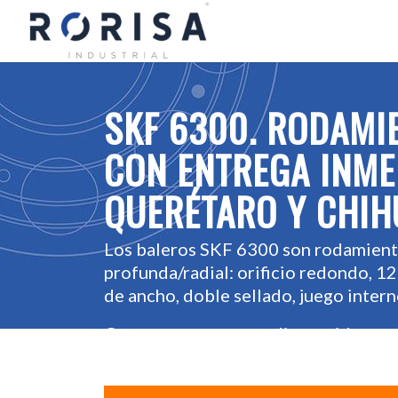
SKF 6300. RODAMI
CON ENTREGA INME
QUERÉTARO Y CHI
Los baleros SKF 6300 son rodamient
profunda/radial: orificio redondo, 
de ancho, doble sellado, juego intern
Contamos con un amplio surtido en n
inmediata.