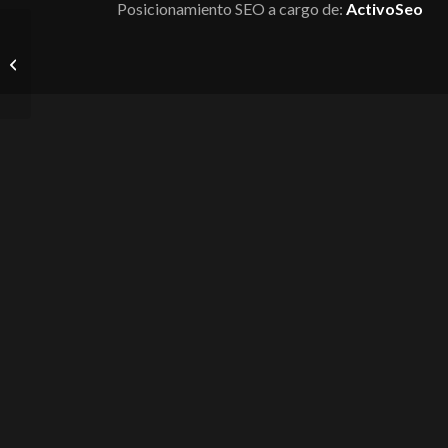
Posicionamiento SEO a cargo de:
ActivoSeo
Rodaja Fija 4 4108 339
Fenolica…