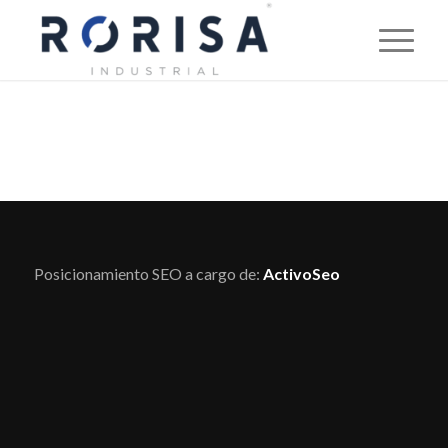
Posicionamiento SEO a cargo de:
ActivoSeo